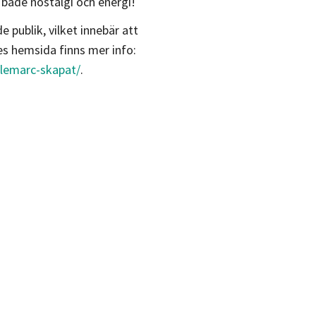
d både nostalgi och energi!
publik, vilket innebär att
es hemsida finns mer info:
-lemarc-skapat/
.